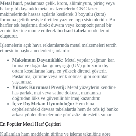
Metal harf
, paslanmaz çelik, krom, alüminyum, pirinç veya
bakır gibi dayanıklı metal malzemelerin CNC lazer
makinelerinde hassas açılarla kesilerek 3 boyutlu (kutu)
formuna getirilmesiyle üretilen yazı ve logo sistemleridir. Bu
harfler tek başlarına direkt duvara veya kompozit panel bir
zemin üzerine monte edilerek
bu harf tabela
modellerini
oluşturur.
İşletmelerin açık hava reklamlarında metal malzemeleri tercih
etmesinin başlıca nedenleri şunlardır:
Maksimum Dayanıklılık:
Metal yapılar yağmur, kar,
fırtına ve doğrudan güneş ışığı (UV) gibi zorlu dış
ortam koşullarına karşı en yüksek direnci gösterir.
Paslanma, çürüme veya renk solması gibi sorunlar
yaşanmaz.
Yüksek Kurumsal Prestij:
Metal yüzeylerin kendine
has parlak, mat veya satine dokusu, markanıza
doğrudan lüks ve güvenilir bir imaj kazandırır.
İç ve Dış Mekan Uyumluluğu:
Hem bina
cephelerindeki devasa tabelalarda hem de ofis içi banko
arkası yönlendirmelerinde pürüzsüz bir estetik sunar.
En Popüler Metal Harf Çeşitleri
Kullanılan ham maddenin türüne ve işleme tekniğine göre