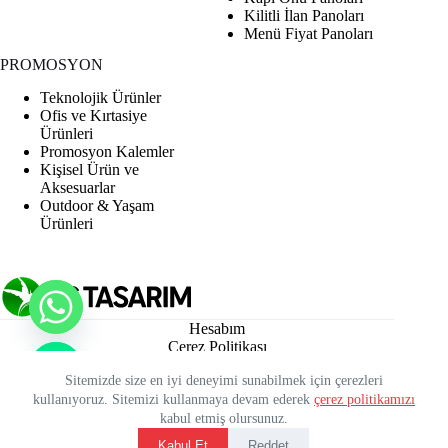
Kilitli İlan Panoları
Menü Fiyat Panoları
PROMOSYON
Teknolojik Ürünler
Ofis ve Kırtasiye
Ürünleri
Promosyon Kalemler
Kişisel Ürün ve
Aksesuarlar
Outdoor & Yaşam
Ürünleri
Hesabım
Çerez Politikası
Kullanım Koşulları
Sitemizde size en iyi deneyimi sunabilmek için çerezleri
KVKK Aydınlat Metni
kullanıyoruz. Sitemizi kullanmaya devam ederek
çerez politikamızı
Mesafeli Satış Sözleşmesi
Sipariş İptali ve İade
kabul etmiş olursunuz.
Üyelik Sözleşmesi
Kabul Et
Reddet