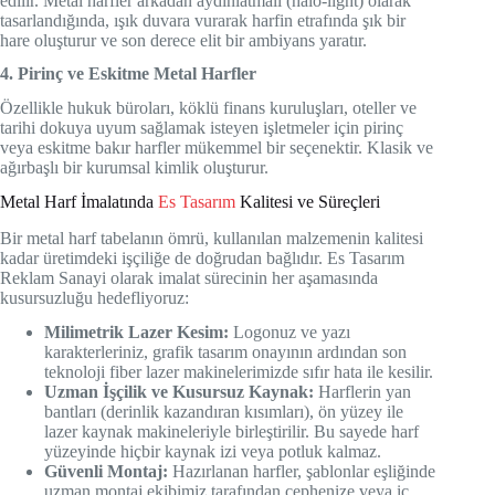
edilir. Metal harfler arkadan aydınlatmalı (halo-light) olarak
tasarlandığında, ışık duvara vurarak harfin etrafında şık bir
hare oluşturur ve son derece elit bir ambiyans yaratır.
4. Pirinç ve Eskitme Metal Harfler
Özellikle hukuk büroları, köklü finans kuruluşları, oteller ve
tarihi dokuya uyum sağlamak isteyen işletmeler için pirinç
veya eskitme bakır harfler mükemmel bir seçenektir. Klasik ve
ağırbaşlı bir kurumsal kimlik oluşturur.
Metal Harf İmalatında
Es Tasarım
Kalitesi ve Süreçleri
Bir metal harf tabelanın ömrü, kullanılan malzemenin kalitesi
kadar üretimdeki işçiliğe de doğrudan bağlıdır. Es Tasarım
Reklam Sanayi olarak imalat sürecinin her aşamasında
kusursuzluğu hedefliyoruz:
Milimetrik Lazer Kesim:
Logonuz ve yazı
karakterleriniz, grafik tasarım onayının ardından son
teknoloji fiber lazer makinelerimizde sıfır hata ile kesilir.
Uzman İşçilik ve Kusursuz Kaynak:
Harflerin yan
bantları (derinlik kazandıran kısımları), ön yüzey ile
lazer kaynak makineleriyle birleştirilir. Bu sayede harf
yüzeyinde hiçbir kaynak izi veya potluk kalmaz.
Güvenli Montaj:
Hazırlanan harfler, şablonlar eşliğinde
uzman montaj ekibimiz tarafından cephenize veya iç