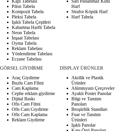
Kapı Tabelası
Sarı Paslanmaz Kutu
Pilon Tabela
Harf
Kompozit Tabela
Strafor Köpük Harf
Pleksi Tabela
Harf Tabela
Işıklı Tabela Çeşitleri
Kabartma Harfli Tabela
Neon Tabela
İnşaat Tabelası
Oyma Tabela
Reklam Tabelası
Yönlendirme Tabelası
Eczane Tabelası
GÖRSEL GİYDİRME
DİSPLAY ÜRÜNLER
Araç Giydirme
Akrilik ve Plastik
Buzlu Cam Filmi
Ürünler
Cam Kaplama
Alüminyum Çerçeveler
Cephe reklam giydirme
Ayaklı Poster Panolar
Dijital Baskı
Bilgi ve Tanıtım
Ofis Cam Filmi
Panoları
Ofis Cam Giydirme
Broşürlük Standları
Ofis Cam Kaplama
Fuar ve Tanıtım
Reklam Giydirme
Ürünleri
Işıklı Panolar
Kapı Önü Panoları