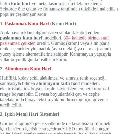
farklı
kutu harf
ve metal tasarımlar üretilebilmektedir.
Sektörde öne çıkan ve firmamız tarafından titizlikle imal edilen
popüler çeşitler şunlardır:
1.
Paslanmaz Kutu Harf
(Krom Harf)
Açık hava reklamcılığının zirvesi olarak kabul edilen
paslanmaz kutu harf
modelleri,
304 kalitede birinci sınıf
paslanmaz çelikten
üretilir. Gümüş (krom) veya altın (sarı)
renk seçenekleriyle, parlak (ayna efektli) ya da mat (satine)
yüzey işleme alternatiflerine sahiptir. Kararmayan yapısıyla
yıllar boyu ilk günkü ışıltısını korur.
2.
Alüminyum Kutu Harf
Hafifliği, kolay şekil alabilmesi ve sınırsız renk seçeneği
sunmasıyla bilinen
alüminyum kutu harf
modelleri,
elektrostatik toz boya teknolojisiyle istenilen her kurumsal
renge boyanabilir. Devasa boyutlardaki çatı ve cephe
tabelalarında binaya ekstra yük bindirmediği için güvenle
tercih edilir.
3. Işıklı Metal Harf Sistemleri
Görünürlüğünüzü gece saatlerinde de kesintisiz sürdürmek
için harflerin içerisine su geçirmez LED modülleri entegre