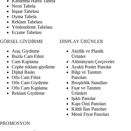
Kabartma Harfli Tabela
Neon Tabela
İnşaat Tabelası
Oyma Tabela
Reklam Tabelası
Yönlendirme Tabelası
Eczane Tabelası
GÖRSEL GİYDİRME
DİSPLAY ÜRÜNLER
Araç Giydirme
Akrilik ve Plastik
Buzlu Cam Filmi
Ürünler
Cam Kaplama
Alüminyum Çerçeveler
Cephe reklam giydirme
Ayaklı Poster Panolar
Dijital Baskı
Bilgi ve Tanıtım
Ofis Cam Filmi
Panoları
Ofis Cam Giydirme
Broşürlük Standları
Ofis Cam Kaplama
Fuar ve Tanıtım
Reklam Giydirme
Ürünleri
Işıklı Panolar
Kapı Önü Panoları
Kilitli İlan Panoları
Menü Fiyat Panoları
PROMOSYON