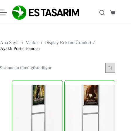
Skip
to
content
Shopping
cart
Ana Sayfa
/
Market
/
Display Reklam Ürünleri
/
Ayaklı Poster Panolar
9 sonucun tümü gösteriliyor