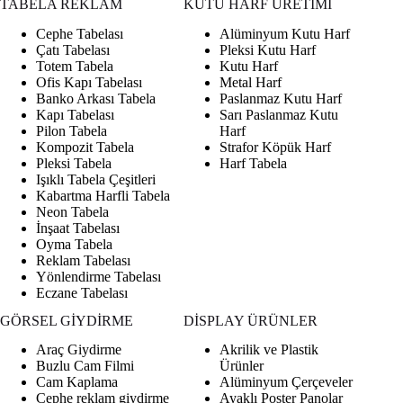
TABELA REKLAM
KUTU HARF ÜRETİMİ
Cephe Tabelası
Alüminyum Kutu Harf
Çatı Tabelası
Pleksi Kutu Harf
Totem Tabela
Kutu Harf
Ofis Kapı Tabelası
Metal Harf
Banko Arkası Tabela
Paslanmaz Kutu Harf
Kapı Tabelası
Sarı Paslanmaz Kutu
Pilon Tabela
Harf
Kompozit Tabela
Strafor Köpük Harf
Pleksi Tabela
Harf Tabela
Işıklı Tabela Çeşitleri
Kabartma Harfli Tabela
Neon Tabela
İnşaat Tabelası
Oyma Tabela
Reklam Tabelası
Yönlendirme Tabelası
Eczane Tabelası
GÖRSEL GİYDİRME
DİSPLAY ÜRÜNLER
Araç Giydirme
Akrilik ve Plastik
Buzlu Cam Filmi
Ürünler
Cam Kaplama
Alüminyum Çerçeveler
Cephe reklam giydirme
Ayaklı Poster Panolar